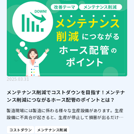
2025.03.31
メンテナンス削減でコストダウンを目指す！メンテナ
ンス削減につながるホース配管のポイントとは？
製造現場には製造に係わる様々な生産設備があります。生産
設備に不具合が起きると、生産が停止して損害が出るだけで
なく、作業者の安全にもかかわります。生産設備の安定稼働
コストダウン
メンテナンス削減
のためには、定期的なメンテナンス、保全活動が必要です。