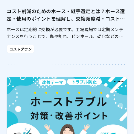
コスト削減のためのホース・継手選定とは？ホース選
定・使用のポイントを理解し、交換頻度減・コストダ
ウンを実現しよう
ホースは定期的に交換が必要です。工場現場では定期メンテ
ナンスを行うことで、傷や割れ、ピンホール、硬化などの劣
化を発見し、速やかに交換することでトラブルを未然に防ぐ
コストダウン
ことが可能です。しかし、ホースの劣化が早過ぎると、交換
頻度 […]