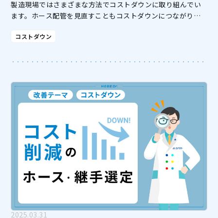
製造現場ではさまざまな方法でコストダウンに取り組んでい
ます。ホース配管を見直すこともコストダウンにつながりま
す。 コストダウンにつながるホース配管の改善ポイントは、
コストダウン
大きく分けて以下の3つです。 ①流体漏れ・ホース抜けトラ
[…]
2025.03.31